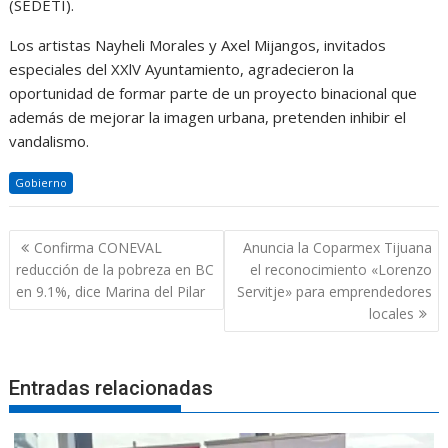
(SEDETI).
Los artistas Nayheli Morales y Axel Mijangos, invitados
especiales del XXlV Ayuntamiento, agradecieron la
oportunidad de formar parte de un proyecto binacional que
además de mejorar la imagen urbana, pretenden inhibir el
vandalismo.
Gobierno
Navegación
Confirma CONEVAL
Anuncia la Coparmex Tijuana
de
reducción de la pobreza en BC
el reconocimiento «Lorenzo
entradas
en 9.1%, dice Marina del Pilar
Servitje» para emprendedores
locales
Entradas relacionadas