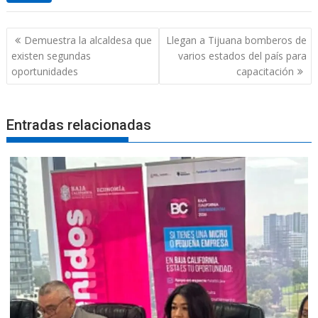
Navegación
Demuestra la alcaldesa que
Llegan a Tijuana bomberos de
de
existen segundas
varios estados del país para
entradas
oportunidades
capacitación
Entradas relacionadas