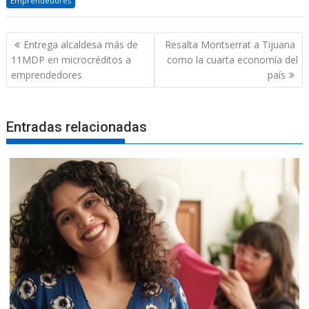
Emprendedores
Navegación
Entrega alcaldesa más de
Resalta Montserrat a Tijuana
de
11MDP en microcréditos a
como la cuarta economía del
entradas
emprendedores
país
Entradas relacionadas