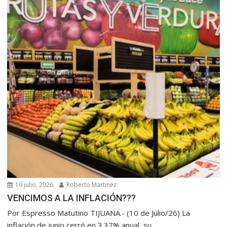
10 julio, 2026
Roberto Martinez
VENCIMOS A LA INFLACIÓN???
Por Espresso Matutino TIJUANA.- (10 de Julio/26) La
inflación de junio cerró en 3.37% anual, su...