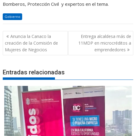
Bomberos, Protección Civil y expertos en el tema.
Gobierno
Navegación
Anuncia la Canaco la
Entrega alcaldesa más de
de
creación de la Comisión de
11MDP en microcréditos a
entradas
Mujeres de Negocios
emprendedores
Entradas relacionadas