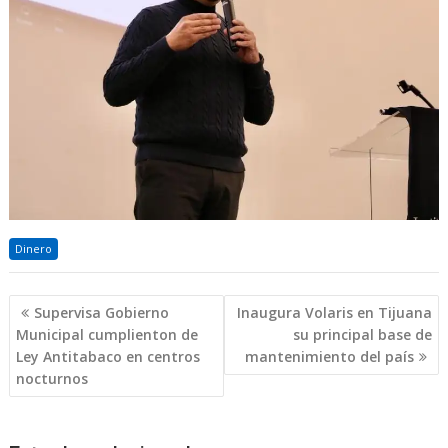
Dinero
Navegación
Supervisa Gobierno
Inaugura Volaris en Tijuana
de
Municipal cumplienton de
su principal base de
entradas
Ley Antitabaco en centros
mantenimiento del país
nocturnos