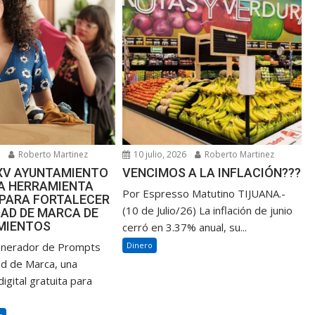
6
Roberto Martinez
10 julio, 2026
Roberto Martinez
XXV AYUNTAMIENTO
VENCIMOS A LA INFLACIÓN???
NA HERRAMIENTA
Por Espresso Matutino TIJUANA.-
 PARA FORTALECER
(10 de Julio/26) La inflación de junio
DAD DE MARCA DE
MIENTOS
cerró en 3.37% anual, su...
enerador de Prompts
Dinero
ad de Marca, una
igital gratuita para