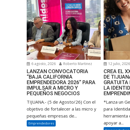
6 agosto, 2026
Roberto Martinez
12 julio, 202
LANZAN CONVOCATORIA
CREA EL 
“BAJA CALIFORNIA
DE TIJUA
EMPRENDEDORA 2026” PARA
GRATUITA
IMPULSAR A MICRO Y
LA IDENTI
PEQUEÑOS NEGOCIOS
EMPRENDI
TIJUANA.- (5 de Agosto/26) Con el
*Lanza un G
objetivo de fortalecer a las micro y
para Identid
pequeñas empresas de...
herramienta d
apoyar a...
Emprendedores