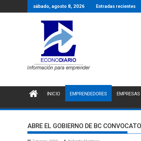
Saltar
sábado, agosto 8, 2026
Entradas recientes
al
contenido
INICIO
EMPRENDEDORES
EMPRESAS
ABRE EL GOBIERNO DE BC CONVOCATO