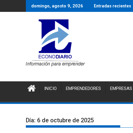
Saltar
domingo, agosto 9, 2026
Entradas recientes
al
contenido
INICIO
EMPRENDEDORES
EMPRESAS
Día:
6 de octubre de 2025