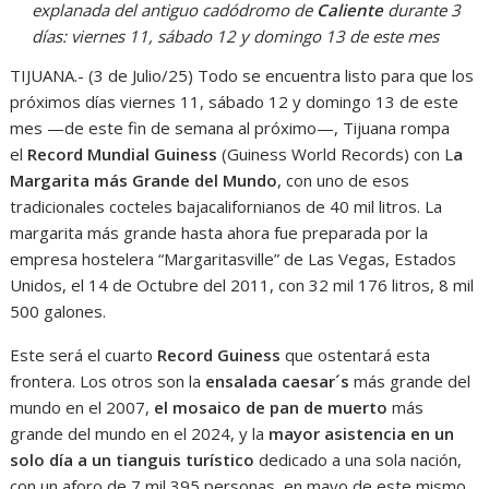
explanada del antiguo cadódromo de
Caliente
durante 3
días: viernes 11, sábado 12 y domingo 13 de este mes
TIJUANA.- (3 de Julio/25) Todo se encuentra listo para que los
próximos días viernes 11, sábado 12 y domingo 13 de este
mes —de este fin de semana al próximo—, Tijuana rompa
el
Record Mundial Guiness
(Guiness World Records) con L
a
Margarita más Grande del Mundo
, con uno de esos
tradicionales cocteles bajacalifornianos de 40 mil litros. La
margarita más grande hasta ahora fue preparada por la
empresa hostelera “Margaritasville” de Las Vegas, Estados
Unidos, el 14 de Octubre del 2011, con 32 mil 176 litros, 8 mil
500 galones.
Este será el cuarto
Record Guiness
que ostentará esta
frontera. Los otros son la
ensalada caesar´s
más grande del
mundo en el 2007,
el mosaico de pan de muerto
más
grande del mundo en el 2024, y la
mayor asistencia en un
solo día a un tianguis turístico
dedicado a una sola nación,
con un aforo de 7 mil 395 personas, en mayo de este mismo