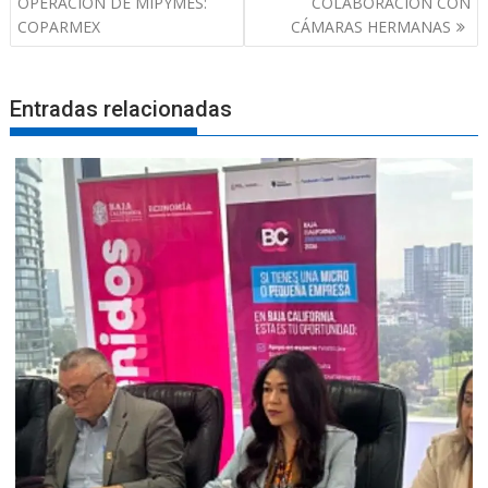
entradas
OPERACIÓN DE MIPYMES:
COLABORACIÓN CON
COPARMEX
CÁMARAS HERMANAS
Entradas relacionadas