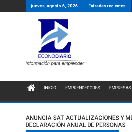
Saltar
jueves, agosto 6, 2026
Entradas recientes
al
contenido
INICIO
EMPRENDEDORES
EMPRESAS
ANUNCIA SAT ACTUALIZACIONES Y M
DECLARACIÓN ANUAL DE PERSONAS