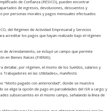
implificado de Confianza (RESICO), pueden encontrar
apartados de ingresos, devoluciones, descuentos y
nido por personas morales y pagos mensuales efectuados
ICO, del Régimen de Actividad Empresarial y Servicios
ra acreditar los pagos que hayan realizado bajo el régimen
en de Arrendamiento, se incluyó un campo que permite
sión en Bienes Raíces (FIBRAS).
 detallar, por régimen, el monto de los Sueldos, salarios y
os Trabajadores en las Utilidades», manifestó.
ampo “Monto pagado con anterioridad”, donde se muestra
o se elige la opción de pago en parcialidades del ISR a cargo; y
idades subsecuentes en el mismo campo, señalando la línea de
na obligación para las personas que obtengan ingresos por las