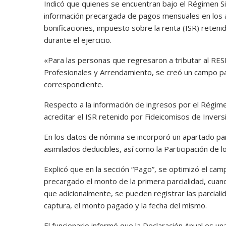
Indicó que quienes se encuentran bajo el Régimen S
información precargada de pagos mensuales en los 
bonificaciones, impuesto sobre la renta (ISR) rete
durante el ejercicio.
«Para las personas que regresaron a tributar al RES
Profesionales y Arrendamiento, se creó un campo pa
correspondiente.
Respecto a la información de ingresos por el Régim
acreditar el ISR retenido por Fideicomisos de Inver
En los datos de nómina se incorporó un apartado para
asimilados deducibles, así como la Participación de l
Explicó que en la sección “Pago”, se optimizó el c
precargado el monto de la primera parcialidad, cuand
que adicionalmente, se pueden registrar las parcial
captura, el monto pagado y la fecha del mismo.
El funcionario informó que la Declaración Anual es u