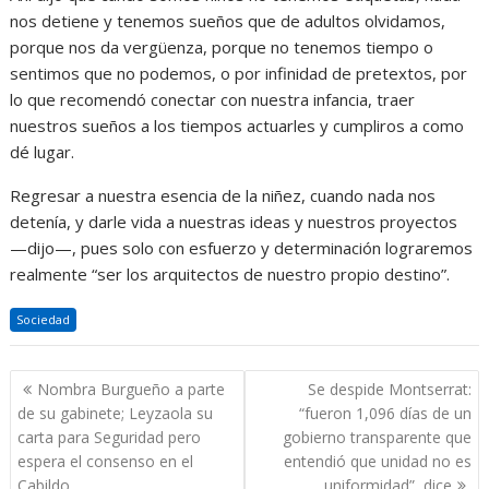
nos detiene y tenemos sueños que de adultos olvidamos,
porque nos da vergüenza, porque no tenemos tiempo o
sentimos que no podemos, o por infinidad de pretextos, por
lo que recomendó conectar con nuestra infancia, traer
nuestros sueños a los tiempos actuarles y cumpliros a como
dé lugar.
Regresar a nuestra esencia de la niñez, cuando nada nos
detenía, y darle vida a nuestras ideas y nuestros proyectos
—dijo—, pues solo con esfuerzo y determinación lograremos
realmente “ser los arquitectos de nuestro propio destino”.
Sociedad
Navegación
Nombra Burgueño a parte
Se despide Montserrat:
de
de su gabinete; Leyzaola su
“fueron 1,096 días de un
entradas
carta para Seguridad pero
gobierno transparente que
espera el consenso en el
entendió que unidad no es
Cabildo
uniformidad”, dice