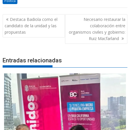
Política
Navegación
Destaca Badiola como el
Necesario restaurar la
de
candidato de la unidad y las
colaboración entre
entradas
propuestas
organismos civiles y gobierno:
Ruiz Macfarland
Entradas relacionadas