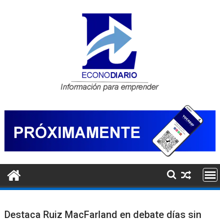
Saltar
al
contenido
Destaca Ruiz MacFarland en debate días sin