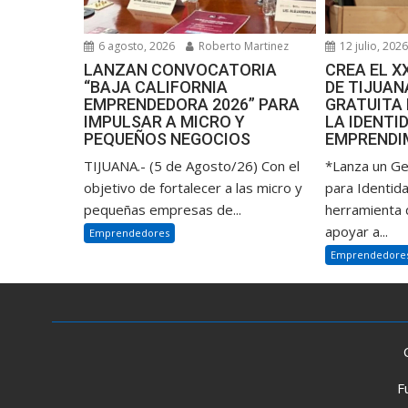
6 agosto, 2026
Roberto Martinez
12 julio, 202
LANZAN CONVOCATORIA
CREA EL 
“BAJA CALIFORNIA
DE TIJUA
EMPRENDEDORA 2026” PARA
GRATUITA
IMPULSAR A MICRO Y
LA IDENTI
PEQUEÑOS NEGOCIOS
EMPRENDI
TIJUANA.- (5 de Agosto/26) Con el
*Lanza un G
objetivo de fortalecer a las micro y
para Identid
pequeñas empresas de...
herramienta d
apoyar a...
Emprendedores
Emprendedore
F