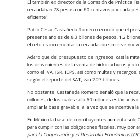
El también ex director de la Comisión de Práctica Fi
recaudaban 78 pesos con 60 centavos por cada peso 
eficiente”.
Pablo César Castañeda Romero recordó que el presup
presente año es de 8.3 billones de pesos, 1.2 billon
el reto es incrementar la recaudación sin crear nuev
Aclaro que del presupuesto de ingresos, casi la mit
los provenientes de la venta de hidrocarburos y ot
como el IVA, ISR, IEPS, así como multas y recargos, 
según el reporte del SAT, van 2.27 billones.
No obstante, Castañeda Romero señaló que la recaud
millones, de los cuales sólo 60 millones están activos
ampliar la base gravable, a la vez que se incentiva l
En México la base de contribuyentes aumenta solo 2
para cumplir con las obligaciones fiscales, muy por
para la Cooperación y el Desarrollo Económicos
(
OC