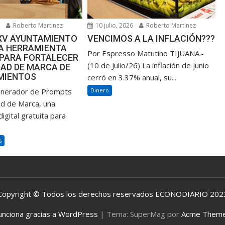
6
Roberto Martinez
10 julio, 2026
Roberto Martinez
XXV AYUNTAMIENTO
VENCIMOS A LA INFLACIÓN???
NA HERRAMIENTA
Por Espresso Matutino TIJUANA.-
 PARA FORTALECER
(10 de Julio/26) La inflación de junio
DAD DE MARCA DE
MIENTOS
cerró en 3.37% anual, su...
enerador de Prompts
Dinero
ad de Marca, una
igital gratuita para
s
Copyright © Todos los derechos reservados ECONODIARIO 202
unciona gracias a WordPress
|
Tema: SuperMag por
Acme Them