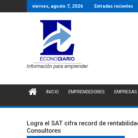
Saltar
viernes, agosto 7, 2026
Entradas recientes
al
contenido
INICIO
EMPRENDEDORES
EMPRESAS
Logra el SAT cifra record de rentabilid
Consultores