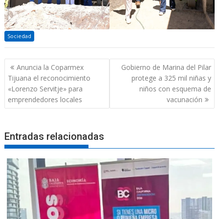
Sociedad
Navegación
Anuncia la Coparmex
Gobierno de Marina del Pilar
de
Tijuana el reconocimiento
protege a 325 mil niñas y
entradas
«Lorenzo Servitje» para
niños con esquema de
emprendedores locales
vacunación
Entradas relacionadas