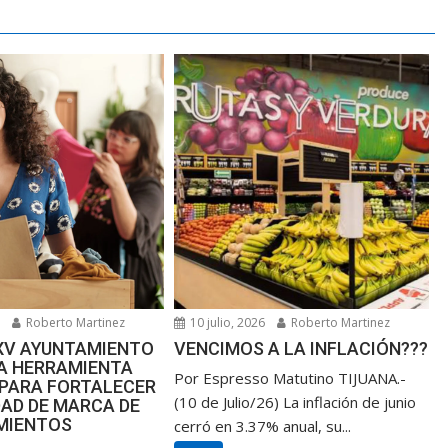
6
Roberto Martinez
10 julio, 2026
Roberto Martinez
XXV AYUNTAMIENTO
VENCIMOS A LA INFLACIÓN???
NA HERRAMIENTA
Por Espresso Matutino TIJUANA.-
 PARA FORTALECER
(10 de Julio/26) La inflación de junio
DAD DE MARCA DE
MIENTOS
cerró en 3.37% anual, su...