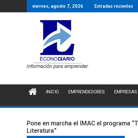
Saltar
viernes, agosto 7, 2026
Entradas recientes
al
contenido
INICIO
EMPRENDEDORES
EMPRESAS
Pone en marcha el IMAC el programa “
Literatura”