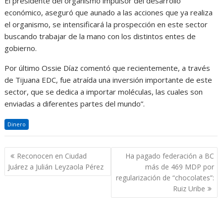
El presidente del organismo impulsor del desarrollo
económico, aseguró que aunado a las acciones que ya realiza
el organismo, se intensificará la prospección en este sector
buscando trabajar de la mano con los distintos entes de
gobierno.
Por último Ossie Díaz comentó que recientemente, a través
de Tijuana EDC, fue atraída una inversión importante de este
sector, que se dedica a importar moléculas, las cuales son
enviadas a diferentes partes del mundo”.
Dinero
Navegación
Reconocen en Ciudad
Ha pagado federación a BC
de
Juárez a Julián Leyzaola Pérez
más de 469 MDP por
entradas
regularización de “chocolates”:
Ruiz Uribe