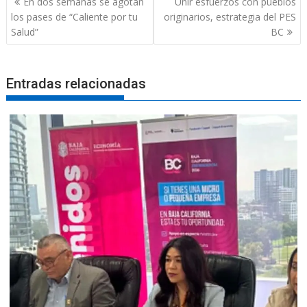
En dos semanas se agotan
Unir esfuerzos con pueblos
de
los pases de “Caliente por tu
originarios, estrategia del PES
entradas
Salud”
BC
Entradas relacionadas