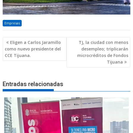
Empresas
Navegación
Eligen a Carlos Jaramillo
TJ, la ciudad con menos
de
como nuevo presidente del
desempleo; triplicarán
entradas
CCE Tijuana.
microcréditos de Fondos
Tijuana
Entradas relacionadas