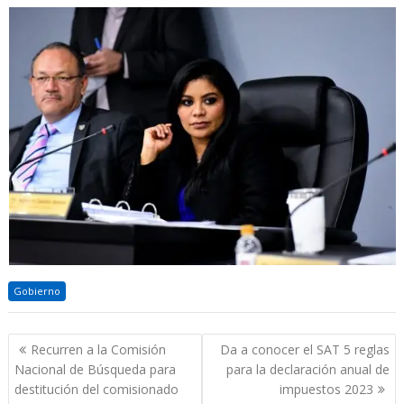
Gobierno
Navegación
Recurren a la Comisión
Da a conocer el SAT 5 reglas
de
Nacional de Búsqueda para
para la declaración anual de
entradas
destitución del comisionado
impuestos 2023