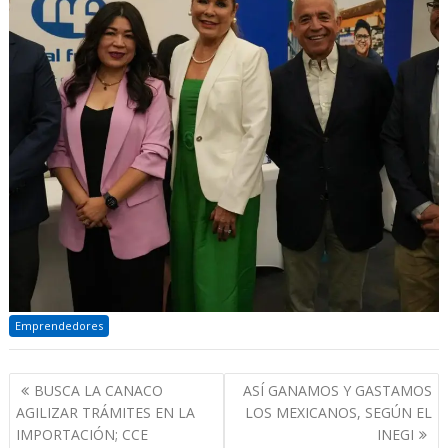
Emprendedores
Navegación
BUSCA LA CANACO
ASÍ GANAMOS Y GASTAMOS
de
AGILIZAR TRÁMITES EN LA
LOS MEXICANOS, SEGÚN EL
entradas
IMPORTACIÓN; CCE
INEGI