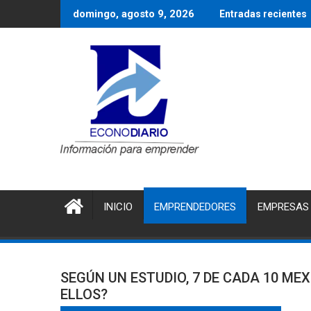
Saltar
domingo, agosto 9, 2026
Entradas recientes
al
contenido
INICIO
EMPRENDEDORES
EMPRESAS
SEGÚN UN ESTUDIO, 7 DE CADA 10 ME
ELLOS?