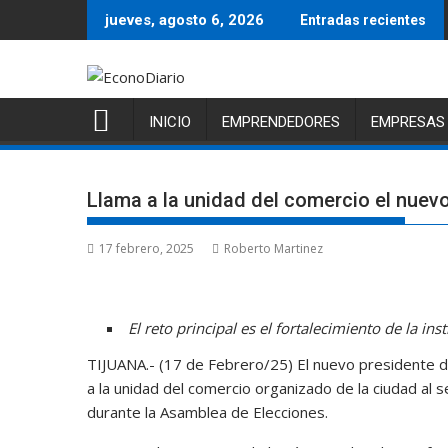
Saltar
jueves, agosto 6, 2026
Entradas recientes
al
contenido
INICIO
EMPRENDEDORES
EMPRESAS
Llama a la unidad del comercio el nuev
17 febrero, 2025
Roberto Martinez
El reto principal es el fortalecimiento de la ins
TIJUANA.- (17 de Febrero/25) El nuevo presidente d
a la unidad del comercio organizado de la ciudad al 
durante la Asamblea de Elecciones.