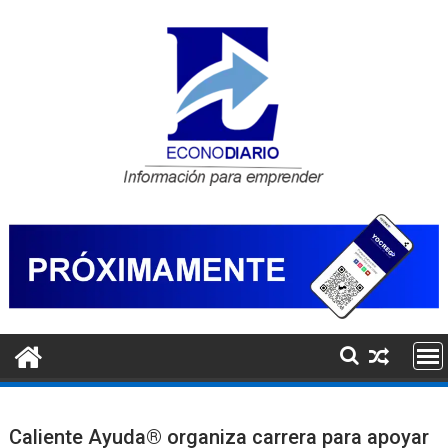
Saltar
al
contenido
Caliente Ayuda® organiza carrera para apoyar