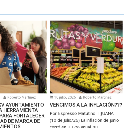
6
Roberto Martinez
10 julio, 2026
Roberto Martinez
XXV AYUNTAMIENTO
VENCIMOS A LA INFLACIÓN???
NA HERRAMIENTA
Por Espresso Matutino TIJUANA.-
 PARA FORTALECER
(10 de Julio/26) La inflación de junio
DAD DE MARCA DE
MIENTOS
cerró en 3.37% anual, su...