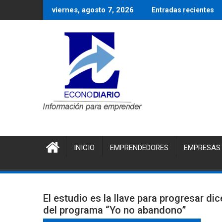
Saltar
viernes, agosto 7, 2026
Entradas recientes
al
contenido
INICIO
EMPRENDEDORES
EMPRESAS
El estudio es la llave para progresar di
del programa “Yo no abandono”