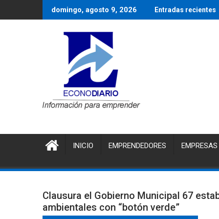
Saltar
domingo, agosto 9, 2026
Entradas recientes
al
contenido
INICIO
EMPRENDEDORES
EMPRESAS
Clausura el Gobierno Municipal 67 esta
ambientales con “botón verde”