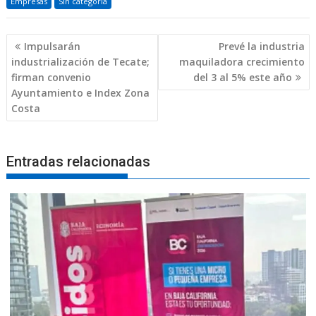
Empresas
Sin categoría
Navegación
Impulsarán
Prevé la industria
de
industrialización de Tecate;
maquiladora crecimiento
entradas
firman convenio
del 3 al 5% este año
Ayuntamiento e Index Zona
Costa
Entradas relacionadas